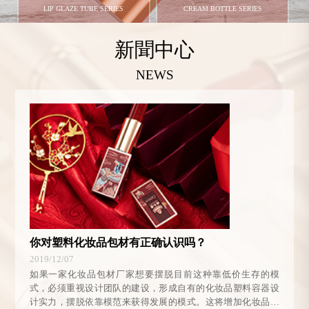
LIP GLAZE TUBE SERIES
CREAM BOTTLE SERIES
了解更多+
了解更多+
新聞中心
NEWS
水乳瓶系列
WATER-EMULSION BOTTLE
SERIES
了解更多+
你对塑料化妆品包材有正确认识吗？
2019/12/07
如果一家化妆品包材厂家想要摆脱目前这种靠低价生存的模
式，必须重视设计团队的建设，形成自有的化妆品塑料容器设
计实力，摆脱依靠模范来获得发展的模式。这将增加化妆品包